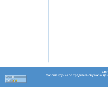
Copy
Морские круизы по Средиземному морю, цены