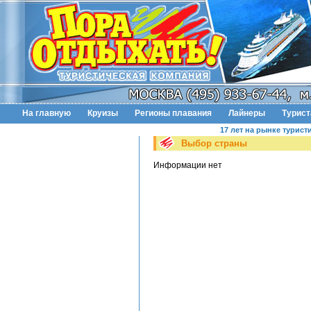
На главную
Круизы
Регионы плавания
Лайнеры
Турис
17 лет на рынке турист
Выбор страны
Информации нет