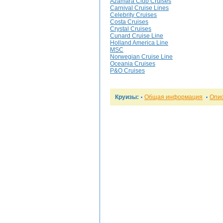
Azamara Club Cruises
Carnival Cruise Lines
Celebrity Cruises
Costa Cruises
Crystal Cruises
Cunard Cruise Line
Holland America Line
MSC
Norwegian Cruise Line
Oceania Cruises
P&O Cruises
Круизы:
Общая информация
Опи