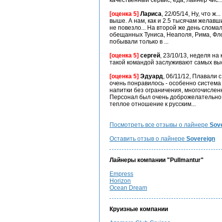
качественный сервис, еда, лайнер чис..
[оценка 5]
Лариса
, 22/05/14, Ну, что 
выше. А нам, как и 2.5 тысячам желавш
не повезло... На второй же день сломал
обещанных Туниса, Неаполя, Рима, Фл
побывали только в ...
[оценка 5]
сергей
, 23/10/13, неделя на
такой командой заслуживают самых выс
[оценка 5]
Эдуард
, 06/11/12, Плавали 
очень понравилось - особенно система 
напитки без ограничения, многочисле
Персонал был очень доброжелательно 
теплое отношение к русским...
Посмотреть все отзывы о лайнере
Sov
Оставить отзыв о лайнере
Sovereign
Лайнеры компании "Pullmantur"
Empress
Horizon
Ocean Dream
Круизные компании