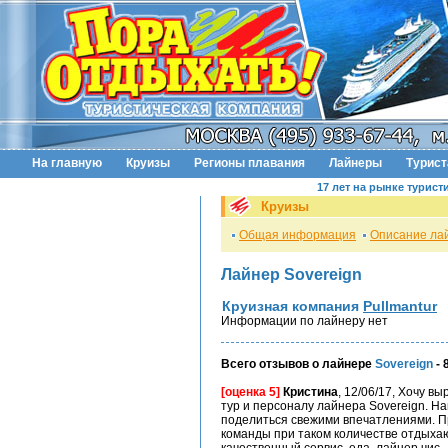
На главную
Круизы
Регионы плавания
Лайнеры
Турис
17 лет на рынке турист
Круизы
Общая информация
Описание ла
Лайнер Sovereign
Круизная компания
Pullmantur
Информации по лайнеру нет
Всего отзывов о лайнере
Sovereign
- 
[оценка 5]
Кристина
, 12/06/17, Хочу в
тур и персоналу лайнера Sovereign. На
поделиться свежими впечатлениями. П
команды при таком количестве отдыха