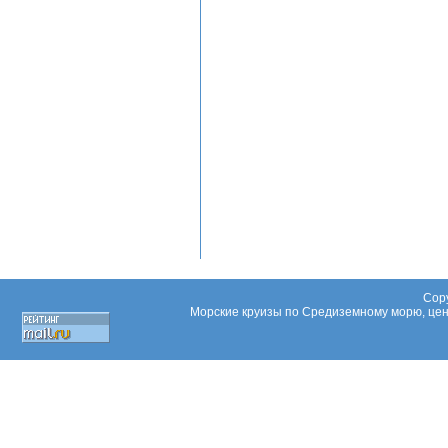
Copy
Морские круизы по Средиземному морю, цены