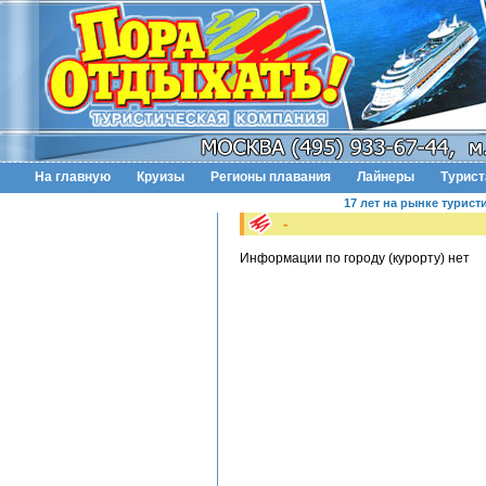
На главную
Круизы
Регионы плавания
Лайнеры
Турис
17 лет на рынке турист
-
Информации по городу (курорту) нет