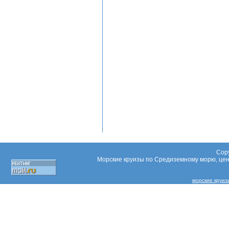
Copy
Морские круизы по Средиземному морю, цены
морские круиз