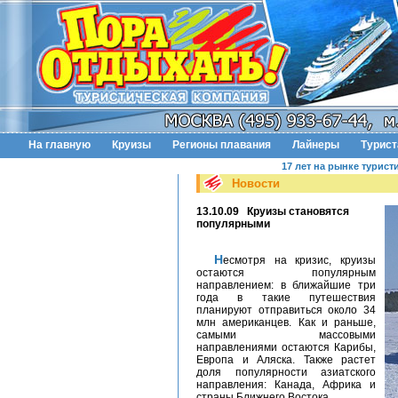
На главную
Круизы
Регионы плавания
Лайнеры
Турис
17 лет на рынке турист
Новости
13.10.09
Круизы становятся
популярными
Несмотря на кризис, круизы
остаются популярным
направлением: в ближайшие три
года в такие путешествия
планируют отправиться около 34
млн американцев. Как и раньше,
самыми массовыми
направлениями остаются Карибы,
Европа и Аляска. Также растет
доля популярности азиатского
направления: Канада, Африка и
страны Ближнего Востока.