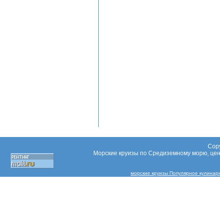
Copy
Морские круизы по Средиземному морю, цены
морские круизы Популярное кулинарн