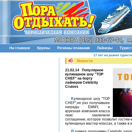
На главную
Круизы
Регионы плавания
Лайнеры
Турис
17 лет на рынке турист
Новости
21.02.14
Популярное
кулинарное шоу "TOP
CHEF" на борту
лайнеров Celebrity
Cruises
Кулинарное шоу "TOP
CHEF",не раз получавшее
награды EMMY, и
круизная компания класса
люкс заключили
соглашение, которое позволит гостям 
кулинарных мастер-классах, а также в 
В рамках программы Celebrity запустит 4 круиза по Америке с 27 июля,15 августа, 19