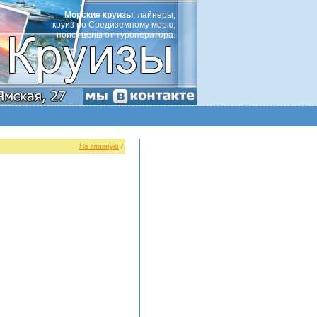
Морские круизы
, лайнеры,
круиз по Средиземному морю,
поиск цены от туроператора.
На главную
/