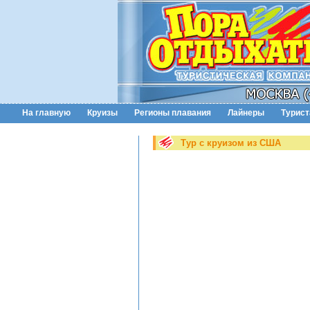
На главную
Круизы
Регионы плавания
Лайнеры
Турис
Тур с круизом из США