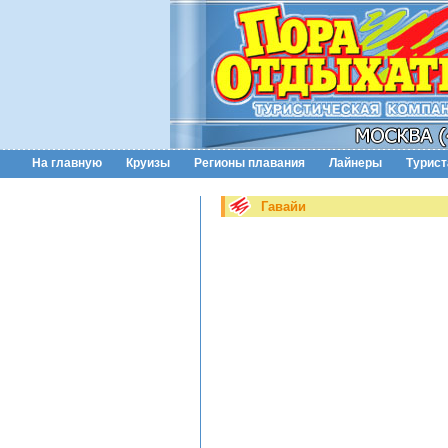
На главную
Круизы
Регионы плавания
Лайнеры
Турис
Гавайи