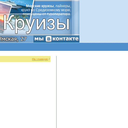
Морские круизы
, лайнеры,
круиз по Средиземному морю,
поиск цены от туроператора.
На главную
/