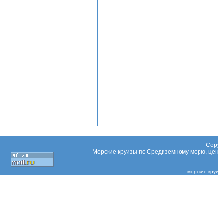
Copy
Морские круизы по Средиземному морю, цены
морские кру