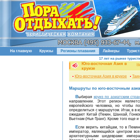
На главную
Круизы
Регионы плавания
Лайнеры
Турис
17 лет на рынке турист
Юго-восточная Азия в
Н
круизе
Юго-восточная Азия в круизе
Таин
Маршруты по юго-восточным азиат
Выбирая
круиз по азиатским стра
направлении. Этот регион являет
европейского человека, но чтобы п
определиться с маршрутом. Итак, в в 
ожидают Китай (Пекин, Шанхай, Гонко
Вьетнам (Нья-Транг). Кроме того еще и 
Если верить китайцам, то в Пекине, «Запретном городе» сидит на троне Дракона
император, являющийся центром все
архитектурными шедеврами: импера