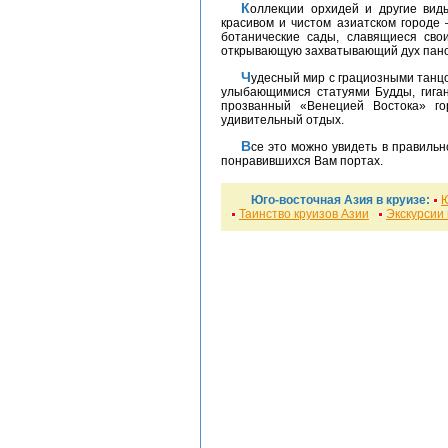
Коллекции орхидей и другие виды экзотических растений можно найти в самом
красивом и чистом азиатском городе 
ботанические сады, славящиеся сво
открывающую захватывающий дух панор
Чудесный мир с грациозными танцовщицами, замечательными храмами и дворцами,
улыбающимися статуями Будды, гиган
прозванный «Венецией Востока» го
удивительный отдых.
Все это можно увидеть в правил
понравившихся Вам портах.
Юго-восточная Азия в круизе:
Ю
Таинство круизов Азии
Экскурсии