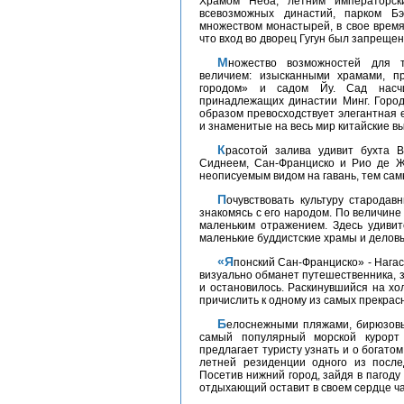
Храмом Неба, летним императорск
всевозможных династий, парком Б
множеством монастырей, в свое время
что вход во дворец Гугун был запрещ
Множество возможностей для туриста предлагает Шанхай, поражая своим
величием: изысканными храмами, п
городом» и садом Йу. Сад насчи
принадлежащих династии Минг. Город
образом превосходствует элегантная 
и знаменитые на весь мир китайские в
Красотой залива удивит бухта Виктории в Гонконге. Её красоту сравнивают с
Сиднеем, Сан-Франциско и Рио де Ж
неописуемым видом на гавань, тем сам
Почувствовать культуру стародавних традиций и новых веяний можно в Пусане,
знакомясь с его народом. По величине
маленьким отражением. Здесь удиви
маленькие буддистские храмы и делов
«Японский Сан-Франциско» - Нагасаки - своим мирным пейзажем Нагасакской бухты
визуально обманет путешественника, з
и остановилось. Раскинувшийся на хо
причислить к одному из самых прекрасн
Белоснежными пляжами, бирюзовыми водами и кокосовыми пальмами привлекает
самый популярный морской курорт
предлагает туристу узнать и о богат
летней резиденции одного из после
Посетив нижний город, зайдя в пагоду
отдыхающий оставит в своем сердце ча