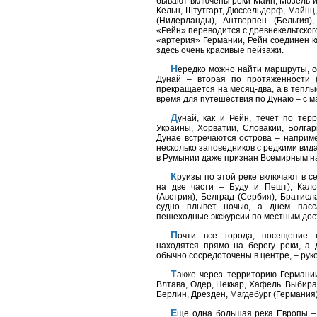
бывают включены реки Майн, Мозель и 
Кельн, Штутгарт, Дюссельдорф, Майнц
(Нидерланды), Антверпен (Бельгия)
«Рейн» переводится с древнекельтского
«артерия» Германии, Рейн соединен к
здесь очень красивые пейзажи.
Нередко можно найти маршруты, совмещающие путешествие по Рейну и по Дунаю.
Дунай – вторая по протяженности 
прекращается на месяц-два, а в теплы
время для путешествия по Дунаю – с ма
Дунай, как и Рейн, течет по территории нескольких стран – Германии, Австрии,
Украины, Хорватии, Словакии, Болга
Дунае встречаются острова – наприме
несколько заповедников с редкими вид
в Румынии даже признан Всемирным 
Круизы по этой реке включают в себя города: Будапешт (причем Дунай делит город
на две части – Буду и Пешт), Кало
(Австрия), Белград (Сербия), Братисл
судно плывет ночью, а днем пас
пешеходные экскурсии по местным до
Почти все города, посещение которых предусматривают круизы по Дунаю,
находятся прямо на берегу реки, а 
обычно сосредоточены в центре, – руко
Также через территорию Германии (а заодно Чехии и Польши) текут реки Эльба,
Влтава, Одер, Неккар, Хафель. Выбир
Берлин, Дрезден, Магдебург (Германия),
Еще одна большая река Европы – Сена, которой посвящено немало песен. На ее