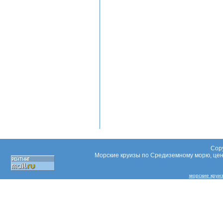
Copy
Морские круизы по Средиземному морю, цены
морские круи