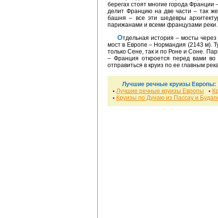
берегах стоят многие города Франции –
делит Францию на две части – так же
башня – все эти шедевры архитекту
парижанами и всеми французами реки.
Отдельная история – мосты через Сену, например, самый протяженный подвесной
мост в Европе – Нормандия (2143 м).
только Сене, так и по Роне и Соне. Пар
– Франция откроется перед вами во 
отправиться в круиз по ее главным рек
Лучшие речные круизы Европы:
Лучшие речные круизы Европы
К
Круизы по Дунаю из Пассау и Буда