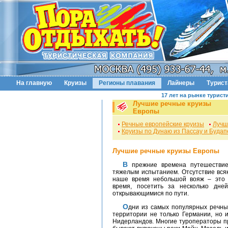
На главную
Круизы
Регионы плавания
Лайнеры
Турис
17 лет на рынке турист
Лучшие речные круизы
Европы
Речные европейские круизы
Лучш
Круизы по Дунаю из Пассау и Буда
Лучшие речные круизы Европы
В прежние времена путешествие на корабле по реке было для большинства
тяжелым испытанием. Отсутствие вся
наше время небольшой вояж – это 
время, посетить за несколько дне
открывающимися по пути.
Одни из самых популярных речных круизов – круизы по Рейну. Эта река течет по
территории не только Германии, но 
Нидерландов. Многие туроператоры пр