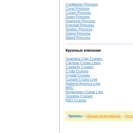
Caribbean Princess
Coral Princess
Crown Princess
Dawn Princess
Diamond Princess
Emerald Princess
Golden Princess
Grand Princess
Island Princess
Круизные компании
Azamara Club Cruises
Carnival Cruise Lines
Celebrity Cruises
Costa Cruises
Crystal Cruises
Cunard Cruise Line
Holland America Line
MSC
Norwegian Cruise Line
Oceania Cruises
P&O Cruises
Круизы:
Общая информация
Опи