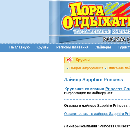
На главную
Круизы
Регионы плавания
Лайнеры
Турис
Круизы
Общая информация
Описание ла
Лайнер Sapphire Princess
Круизная компания
Princess Cr
Информации по лайнеру нет
Отзывы о лайнере Sapphire Princess :
Оставить отзыв о лайнере
Sapphire Pr
Лайнеры компании "Princess Cruises"