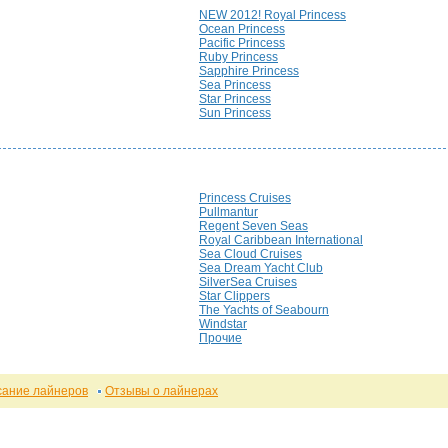
NEW 2012! Royal Princess
Ocean Princess
Pacific Princess
Ruby Princess
Sapphire Princess
Sea Princess
Star Princess
Sun Princess
Princess Cruises
Pullmantur
Regent Seven Seas
Royal Caribbean International
Sea Cloud Cruises
Sea Dream Yacht Club
SilverSea Cruises
Star Clippers
The Yachts of Seabourn
Windstar
Прочие
сание лайнеров
Отзывы о лайнерах