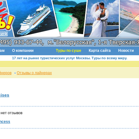
там
О компании
Туры по суше
Карта сайта
Новости
17 лет на рынке туристических услуг Москвы. Туры по всему миру.
йнеров
Отзывы о лайнерах
uises
нет отзывов
incess