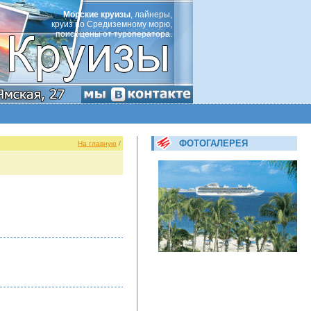
Морские круизы
, лайнеры,
круиз по Средиземному морю,
поиск цены от туроператора.
ФОТОГАЛЕРЕЯ
На главную
/