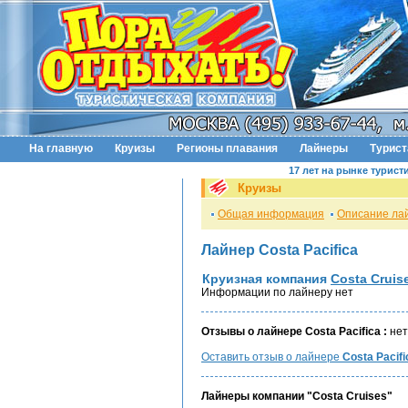
На главную
Круизы
Регионы плавания
Лайнеры
Турис
17 лет на рынке турист
Круизы
Общая информация
Описание ла
Лайнер Costa Pacifica
Круизная компания
Costa Cruis
Информации по лайнеру нет
Отзывы о лайнере Costa Pacifica :
нет
Оставить отзыв о лайнере
Costa Pacifi
Лайнеры компании "Costa Cruises"