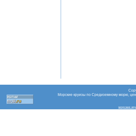
Copy
Морские круизы по Средиземному морю, цены
морские кру