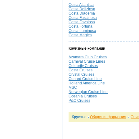
Costa Atlantica
Costa Deliziosa
Costa Diadema
Costa Fascinosa
Costa Favolosa
Costa Fortuna
Costa Luminosa
Costa Magica
Круизные компании
Azamara Club Cruises
Carnival Cruise Lines
Celebrity Cruises
Costa Cruises
Crystal Cruises
Cunard Cruise Line
Holland America Line
MSC
Norwegian Cruise Line
Oceania Cruises
P&O Cruises
Круизы:
Общая информация
Опи