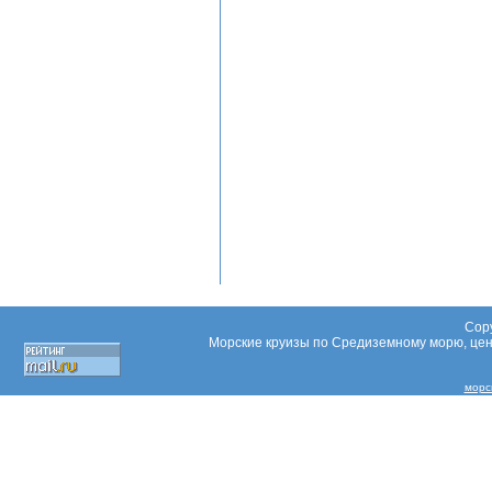
Copy
Морские круизы по Средиземному морю, цены
морс