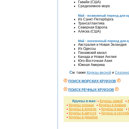
Гавайи (США)
Средиземное море
Май - возможный период для к
Из Санкт-Петербурга
Трансатлантика
Северная Европа
Аляска (США)
Май - несезонный период для 
Австралия и Новая Зеландия
Из Одессы
Панамский канал
Канада и Новая Англия
Юго-Восточная Азия
Южная Америка
См. также
Круизы весной
и
Сезонно
ПОИСК МОРСКИХ КРУИЗОВ
ПОИСК РЕЧНЫХ КРУИЗОВ
Круизы в мае:
Круизы зимой
Круизы осенью
Круизы в январе
Круизы в апреле
Круизы в мае
Круизы в августе
Круизы в сентяб
Круизы в декабре