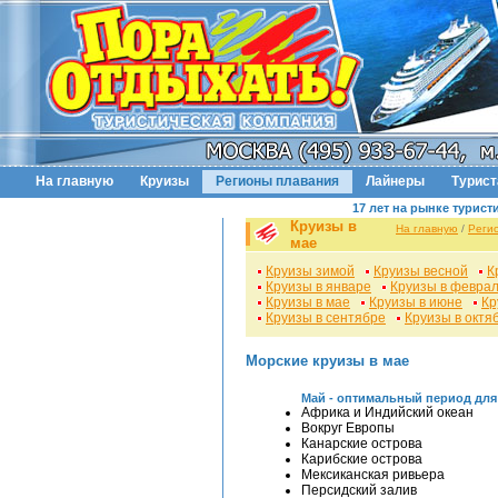
На главную
Круизы
Регионы плавания
Лайнеры
Турис
17 лет на рынке турист
Круизы в
На главную
/
Реги
мае
Круизы зимой
Круизы весной
К
Круизы в январе
Круизы в февра
Круизы в мае
Круизы в июне
Кр
Круизы в сентябре
Круизы в октя
Морские круизы в мае
Май - оптимальный период для
Африка и Индийский океан
Вокруг Европы
Канарские острова
Карибские острова
Мексиканская ривьера
Персидский залив