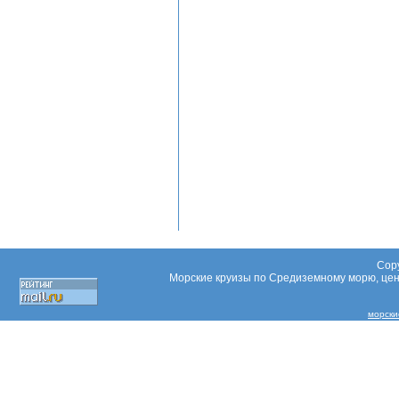
Copy
Морские круизы по Средиземному морю, цены
морски