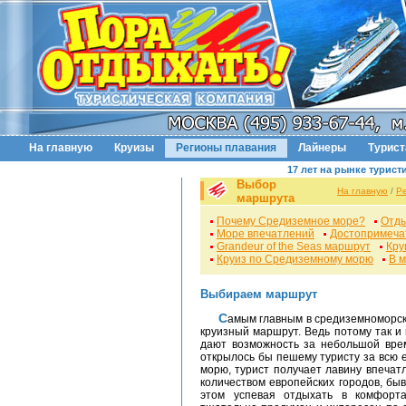
На главную
Круизы
Регионы плавания
Лайнеры
Турис
17 лет на рынке турист
Выбор
На главную
/
Р
маршрута
Почему Средиземное море?
Отды
Море впечатлений
Достопримеча
Grandeur of the Seas маршрут
Кру
Круиз по Средиземному морю
В 
Выбираем маршрут
Самым главным в средиземноморском путешествии является правильно выбранный
круизный маршрут. Ведь потому так и
дают возможность за небольшой врем
открылось бы пешему туристу за всю 
морю, турист получает лавину впечат
количеством европейских городов, бы
этом успевая отдыхать в комфорт