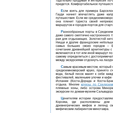
тщательно продуман и интересен по-с
придется. Комфортабельное путешеств
Если взять для примера Барселону, то бульвар Рамбла и архитектурный шедевр
Гауди начнет впечатлять даже кап
путешествия. Если же средиземноморск
она пленит туриста своей непревз
маршрутов и городов-портов для старт
Разнообразные порты в Средиземном море приятно удивят своим внешним видом
даже самого скептично настроенного ту
рая для отдыхающих. Золотистой нито
Ницце и другие французские небольши
самых больших своих городов – Б
сочетание древнейшей архитектуры с 
включаются в тот или иной маршрут п
самому определиться с достопримечате
между экскурсиями отдохнуть на лазур
Самым красивым местом, который практически никто не упускает из виду, заказывая
средиземноморский круиз, принято с
вода, белый песок манят к себе каж
фестивалей, маленькие улочки и кафе
Испании (Коста-Дорада и Коста-Бра
отдыха. Многие
круизы по Средизем
пляжные зоны, либо острова Минорк
экскурсии по домам-музеям Сальвадор
Ценителям истории предоставляется возможность включить в маршрут и остров
Корсика, где расположены дом
древнегреческих мифов и легенд с
мифическим лабиринтом минотавра.