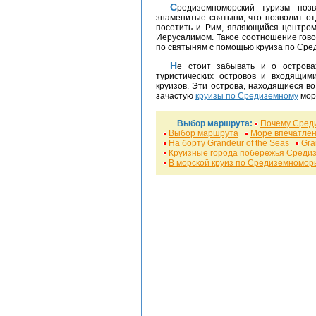
Средиземноморский туризм позволяет включить в маршрут и всевозможные
знаменитые святыни, что позволит от
посетить и Рим, являющийся центром
Иерусалимом. Такое соотношение гово
по святыням с помощью круиза по Сре
Не стоит забывать и о островах Минорка и Майорка, являющихся центрами
туристических островов и входящим
круизов. Эти острова, находящиеся в
зачастую
круизы по Средиземному
мор
Выбор маршрута:
Почему Сред
Выбор маршрута
Море впечатле
На борту Grandeur of the Seas
Gra
Круизные города побережья Среди
В морской круиз по Средиземномор