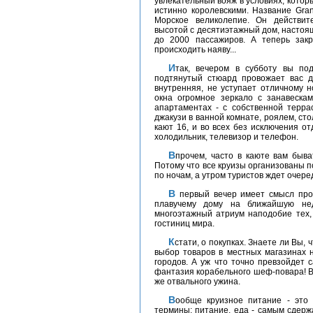
увлекательный вояж в условиях, кото
истинно королевскими. Название Gran
Морское великолепие. Он действит
высотой с десятиэтажный дом, настоя
до 2000 пассажиров. А теперь закр
происходить наяву...
Итак, вечером в субботу вы поднимаетесь на борт белоснежного красавца и
подтянутый стюард провожает вас д
внутренняя, не уступает отличному н
окна огромное зеркало с занавескам
апартаментах - с собственной террас
джакузи в ванной комнате, роялем, ст
кают 16, и во всех без исключения о
холодильник, телевизор и телефон.
Впрочем, часто в каюте вам бывать не придется. Несколько часов сна, и только.
Потому что все круизы организованы п
по ночам, а утром туристов ждет очере
В первый вечер имеет смысл провести еще одну - ознакомительную, по вашему
плавучему дому на ближайшую нед
многоэтажный атриум наподобие тех,
гостиниц мира.
Кстати, о покупках. Знаете ли Вы, 
выбор товаров в местных магазинах 
городов. А уж что точно превзойдет 
фантазия корабельного шеф-повара! В
же отвального ужина.
Вообще круизное питание - это особая песня. Тут неприменимы прозаические
термины: питание, еда - самым сдер