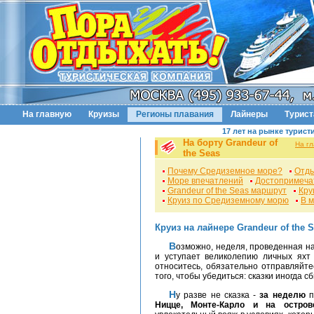
На главную
Круизы
Регионы плавания
Лайнеры
Турис
17 лет на рынке турист
На борту Grandeur of
На г
the Seas
Почему Средиземное море?
Отды
Море впечатлений
Достопримеча
Grandeur of the Seas маршрут
Кру
Круиз по Средиземному морю
В 
Круиз на лайнере Grandeur of the 
Возможно, неделя, проведенная н
и уступает великолепию личных яхт
относитесь, обязательно отправляйт
того, чтобы убедиться: сказки иногда с
Ну разве не сказка -
за неделю
п
Ницце, Монте-Карло и на остров