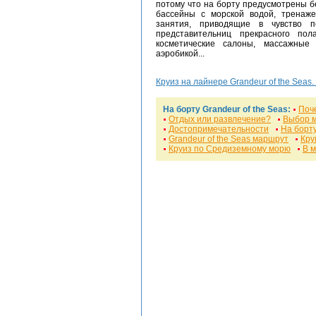
потому что на борту предусмотрены б
бассейны с морской водой, тренаже
занятия, приводящие в чувство 
представительниц прекрасного по
косметические салоны, массажные
аэробикой...
Круиз на лайнере Grandeur of the Seas.
На борту Grandeur of the Seas:
Поч
Отдых или развлечение?
Выбор 
Достопримечательности
На борту
Grandeur of the Seas маршрут
Кру
Круиз по Средиземному морю
В 