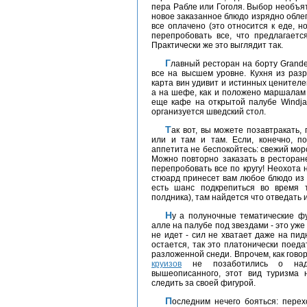
пера Рабле или Гоголя. Выбор необъят
новое заказанное блюдо изрядно обле
все оплачено (это относится к еде, н
перепробовать все, что предлагаетс
Практически же это выглядит так.
Главный ресторан на борту Grandeur of the Seas называется Великий Гэтсби, и там
все на высшем уровне. Кухня из разря
карта вин удивит и истинных ценител
а на шефе, как и положено маршалам 
еще кафе на открытой палубе Windjam
организуется шведский стол.
Так вот, вы можете позавтракать, пообедать и поужинать в ресторане или в кафе,
или и там и там. Если, конечно, п
аппетита не беспокойтесь: свежий мор
Можно повторно заказать в ресторан
перепробовать все по кругу! Неохота 
стюард принесет вам любое блюдо из 
есть шанс подкрепиться во время т
полдника), там найдется что отведать и
Ну а полуночные тематические фуршеты - грандиозные гастрономические парад-
алле на палубе под звездами - это уж
не идет - сил не хватает даже на пид
остается, так это платонически поед
разложенной снеди. Впрочем, как гово
круизов
не позаботились о надл
вышеописанного, этот вид туризма 
следить за своей фигурой.
Последним нечего бояться: переходить на новые размеры одежды не придется,