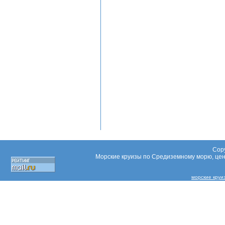
Copy
Морские круизы по Средиземному морю, цены
морские круи