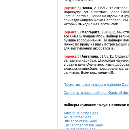
экскурсию в Мекси...
[оценка 5]
Нонна
, 21/05/12, 15 октябр
маршруту: Fort Lauderdale, Florida; Laba
Fort Lauderdale, Florida на огромном кр
принадлежащему Royal Caribbean. Мы ж
который выходил на Central Park....
[оценка 5]
Маргарита
, 23/03/12, Мы от
все ОЧЕНЬ понравилось, лайнер велико
лучшие воспоминания. По лайнеру могу
можно по праву назвать потрясающий 
для выступлений акробатов и...
[оценка 5]
Ангелина
, 01/08/11, Отдыха
Западным Карибам. Шикарный лайнер, 
2 раза в день.Очень вежливый, добро
джакузи,казино,бары, рестораны,магази
отличная. Всем рекомендую!!!...
Посмотреть все отзывы о лайнере
Oasi
Оставить отзыв о лайнере
Oasis of the
Лайнеры компании "Royal Caribbean In
Adventure of the Seas
Allure of the Seas
Brilliance of the Seas
Enchantment of the Seas