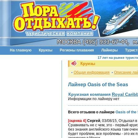
На главную
Круизы
Регионы плавания
Лайнеры
Турис
17 лет на рынке турист
Круизы
Общая информация
Описание ла
Лайнер Oasis of the Seas
Круизная компания
Royal Caribb
Информации по лайнеру нет
Всего отзывов о лайнере
Oasis of the
[оценка 4]
Сергей
, 03/08/15, Отдыхал 
Сравнивать не с чем, это - первый круи
без знания английского языка там очен
будет проблем, все проблемы - это их 