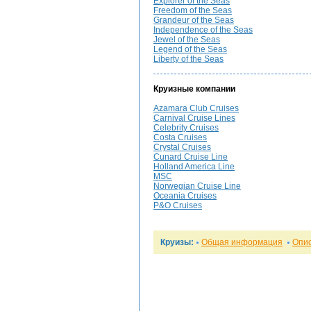
Explorer of the Seas
Freedom of the Seas
Grandeur of the Seas
Independence of the Seas
Jewel of the Seas
Legend of the Seas
Liberty of the Seas
Круизные компании
Azamara Club Cruises
Carnival Cruise Lines
Celebrity Cruises
Costa Cruises
Crystal Cruises
Cunard Cruise Line
Holland America Line
MSC
Norwegian Cruise Line
Oceania Cruises
P&O Cruises
Круизы:
Общая информация
Опи