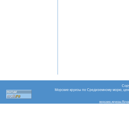
Copy
Морские круизы по Средиземному морю, цены
морские круизы Royal 