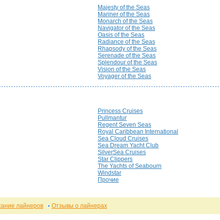
Majesty of the Seas
Mariner of the Seas
Monarch of the Seas
Navigator of the Seas
Oasis of the Seas
Radiance of the Seas
Rhapsody of the Seas
Serenade of the Seas
Splendour of the Seas
Vision of the Seas
Voyager of the Seas
Princess Cruises
Pullmantur
Regent Seven Seas
Royal Caribbean International
Sea Cloud Cruises
Sea Dream Yacht Club
SilverSea Cruises
Star Clippers
The Yachts of Seabourn
Windstar
Прочие
сание лайнеров
Отзывы о лайнерах