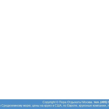
Copyright © Пора Отдыхать! Москва.
тел. (495)
 Средиземному морю, цены на круиз в США, по Европе, круизные компании, л