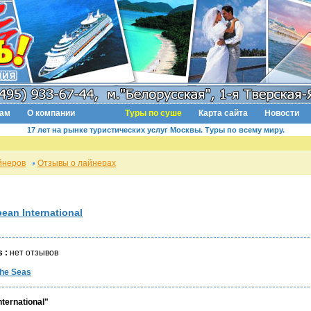
там
О компании
Туры по суше
Карта сайта
Новости
17 лет на рынке туристических услуг Москвы. Туры по всему миру.
йнеров
Отзывы о лайнерах
ean International
 :
нет отзывов
the Seas
ternational"