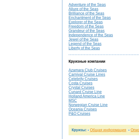
Adventure of the Seas
Allure of the Seas
Brilliance of the Seas
Enchantment of the Seas
Explorer of the Seas
Freedom of the Seas
Grandeur of the Seas
Independence of the Seas
Jewel of the Seas
Legend of the Seas
Liberty of the Seas
Круизные компании
Azamara Club Cruises
Carnival Cruise Lines
Celebrity Cruises
Costa Cruises
Crystal Cruises
Cunard Cruise Line
Holland America Line
MSC
Norwegian Cruise Line
Oceania Cruises
P&O Cruises
Круизы:
Общая информация
Опи