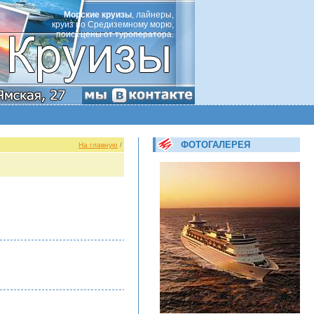
Морские круизы
, лайнеры,
круиз по Средиземному морю,
поиск цены от туроператора.
ФОТОГАЛЕРЕЯ
На главную
/