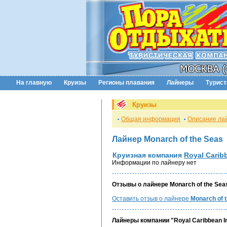
На главную
Круизы
Регионы плавания
Лайнеры
Турис
Круизы
Общая информация
Описание ла
Лайнер Monarch of the Seas
Круизная компания
Royal Caribb
Информации по лайнеру нет
Отзывы о лайнере Monarch of the Seas
Оставить отзыв о лайнере
Monarch of 
Лайнеры компании "Royal Caribbean In