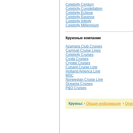
Celebrity Century
Celebrity Constellation
Celebrity Eclipse
Celebrity Equinox
Celebrity Infinity
Celebrity Millennium
Круизные компании
Azamara Club Cruises
Carnival Cruise Lines
Celebrity Cruises
Costa Cruises
Crystal Cruises
Cunard Cruise Line
Holland America Line
MSC
Norwegian Cruise Line
Oceania Cruises
P&O Cruises
Круизы:
Общая информация
Опи