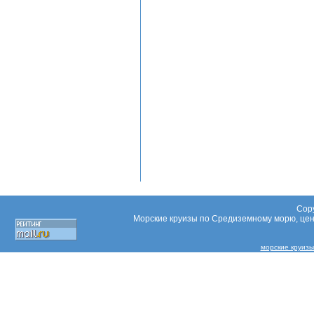
Copy
Морские круизы по Средиземному морю, цены
морские круизы C