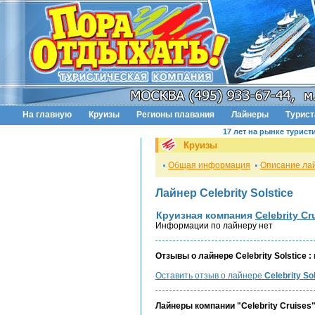
На главную
Круизы
Регионы плавания
Лайнеры
Турис
17 лет на рынке турист
Круизы
Общая информация
Описание ла
Лайнер Celebrity Solstice
Круизная компания
Celebrity Cr
Информации по лайнеру нет
Отзывы о лайнере Celebrity Solstice :
Оставить отзыв о лайнере
Celebrity So
Лайнеры компании "Celebrity Cruises