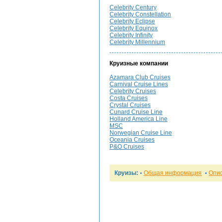
Celebrity Century
Celebrity Constellation
Celebrity Eclipse
Celebrity Equinox
Celebrity Infinity
Celebrity Millennium
Круизные компании
Azamara Club Cruises
Carnival Cruise Lines
Celebrity Cruises
Costa Cruises
Crystal Cruises
Cunard Cruise Line
Holland America Line
MSC
Norwegian Cruise Line
Oceania Cruises
P&O Cruises
Круизы:
Общая информация
Опи