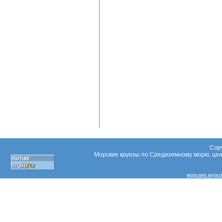
Copy
Морские круизы по Средиземному морю, цены
морские круизы 