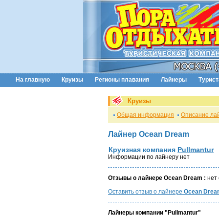
На главную
Круизы
Регионы плавания
Лайнеры
Турис
Круизы
Общая информация
Описание ла
Лайнер Ocean Dream
Круизная компания
Pullmantur
Информации по лайнеру нет
Отзывы о лайнере Ocean Dream :
нет 
Оставить отзыв о лайнере
Ocean Drea
Лайнеры компании "Pullmantur"