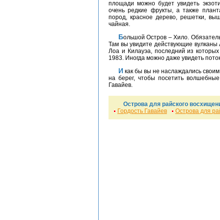
площади можно будет увидеть экзот
очень редкие фрукты, а также плант
пород, красное дерево, решетки, вы
чайная.
Большой Остров – Хило. Обязательно посетите Национальный парк Вулканов Хило.
Там вы увидите действующие вулканы 
Лоа и Килауэа, последний из которых
1983. Иногда можно даже увидеть поток
И как бы вы не наслаждались свои
на берег, чтобы посетить волшебные
Гавайев.
Острова для райского восхищен
Гордость Гавайев
Острова для ра