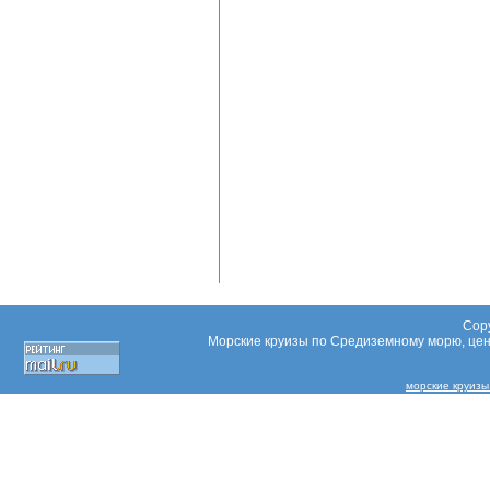
Copy
Морские круизы по Средиземному морю, цены
морские круизы