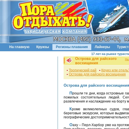
На главную
Круизы
Регионы плавания
Лайнеры
Турис
17 лет на рынке турист
Острова для райского
На
восхищения
Тропический рай
Круиз или отель
Острова для райского восхищения
Острова для райского восхищени
Прошли те дни, когда островные г
пожилых состоятельных людей. Се
развлечения и наслаждение на борту мн
Кроме великолепных судов, главной программой гавайских круизов являются
береговые экскурсии, которые выдвига
географические достопримечательност
Оаху – Перл-Харбор уже на протяжении долгого времени очаровывает посетителей.