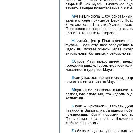
Попытайтесь посетить военный кор
открытый как музей. Гигантское су
захватывающее повествование о жизни
Музей Епископа Оаху, основанный в 1889 предпринимателем Чарльзом Ридом, как
дань его жене принцессе Бернис Поэх
Камехамеха на Гавайях. Музей показыв
Тихоокеанских островов через захва
образовательные мастерские.
Научный Центр Приключения с его 17 миллионами USD, 16 500 квадратными
футами - единственное сооружение в 
Здесь вы можете узнать через интер
энтомологии, ботанике, и сейсмологии.
Остров Мауи представляет прекрасное сочетание красивой, пышной природы с
городским шиком. Городские любители
магазинов и курортов Мауи.
Если у вас есть время и силы, попробуйте восхождение на Халеакалу. Этот вулкан -
самая высокая точка на Мауи.
Мауи известен своими водными видами развлечений – снуба (помесь акваланга и
подводного плавания, это идеально д
Атлантиды.
Кауаи – Британский Капитан Джеймс Кук и его команда сначала приземлились в
Гавайях в Ваймеа, на западном побер
полинезийцы были первыми, кто н
Тропические леса, горы, и бесконе
любителя природы.
Любители сада могут наслаждаться Ботаническим садом в Эйны Кая Кауаи. На его