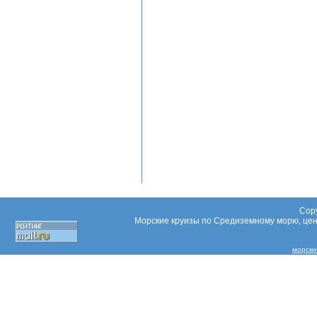
Copy
Морские круизы по Средиземному морю, цены
морски