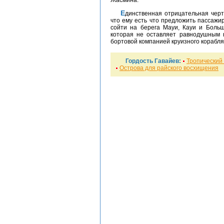
Жасмина.
Единственная отрицательная черта лайнера Гордость Гавайев заключается в том,
что ему есть что предложить пассажир
сойти на берега Мауи, Кауи и Большо
которая не оставляет равнодушным 
бортовой компанией круизного корабля
Гордость Гавайев:
Тропический
Острова для райского восхищения