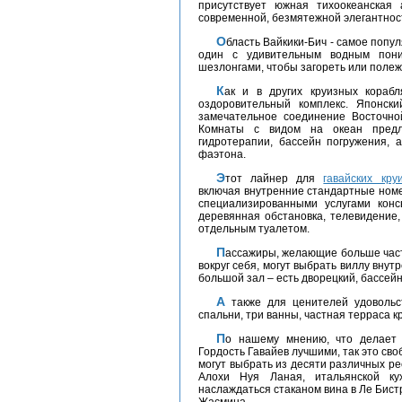
присутствует южная тихоокеанская
современной, безмятежной элегантност
Область Вайкики-Бич - самое популярное место в течении дня с двумя бассейнами –
один с удивительным водным пони
шезлонгами, чтобы загореть или полежа
Как и в других круизных кораблях Гавайев, у этого лайнера есть спортивно-
оздоровительный комплекс. Японск
замечательное соединение Восточно
Комнаты с видом на океан предла
гидротерапии, бассейн погружения, 
фаэтона.
Этот лайнер для
гавайских кру
включая внутренние стандартные номе
специализированными услугами конс
деревянная обстановка, телевидение,
отдельным туалетом.
Пассажиры, желающие больше частной жизни и побольше свободного пространства
вокруг себя, могут выбрать виллу внут
большой зал – есть дворецкий, бассейн
А также для ценителей удовольствия и умиротворения есть вилла Garden: три
спальни, три ванны, частная терраса к
По нашему мнению, что делает корабли Гордость Америки, Гордость Алоха и
Гордость Гавайев лучшими, так это своб
могут выбрать из десяти различных р
Алохи Нуя Ланая, итальянской ку
наслаждаться стаканом вина в Ле Бистр