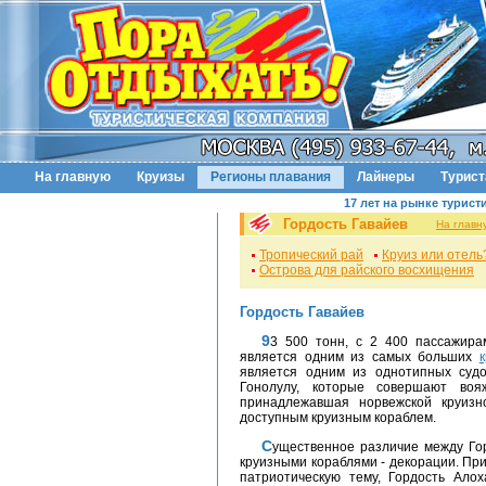
На главную
Круизы
Регионы плавания
Лайнеры
Турис
17 лет на рынке турист
Гордость Гавайев
На главн
Тропический рай
Круиз или отель
Острова для райского восхищения
Гордость Гавайев
93 500 тонн, с 2 400 пассажирами и 1 000 членов экипажа, Гордость Гавайев
является одним из самых больших
является одним из однотипных суд
Гонолулу, которые совершают во
принадлежавшая норвежской круизн
доступным круизным кораблем.
Существенное различие между Гордостью Гавайев и его однотипными гавайскими
круизными кораблями - декорации. Пр
патриотическую тему, Гордость Алох