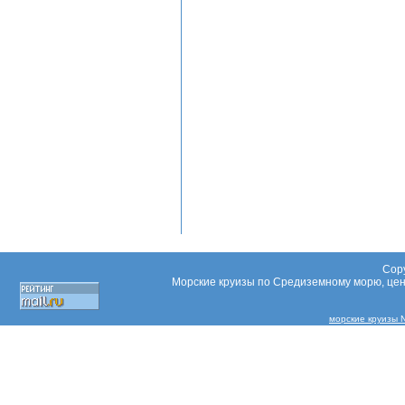
Copy
Морские круизы по Средиземному морю, цены
морские круизы N