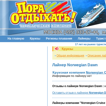
На главную
Круизы
Регионы плавания
Лайнеры
Турис
17 лет на рынке турист
Круизы
Общая информация
Описание ла
Лайнер Norwegian Dawn
Круизная компания
Norwegian C
Информации по лайнеру нет
Отзывы о лайнере Norwegian Dawn :
н
Оставить отзыв о лайнере
Norwegian 
Лайнеры компании "Norwegian Cruise 