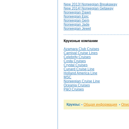
New 2013! Norwegian Breakaway
New 2014! Norwegian Getaway
Norwegian Dawn
Norwegian Epic
Norwegian Gem
Norwegian Jade
Norwegian Jewel
Круизные компании
Azamara Club Cruises
Carnival Cruise Lines
Celebrity Cruises
Costa Cruises
Crystal Cruises
Cunard Cruise Line
Holland America Line
MSC
Norwegian Cruise Line
Oceania Cruises
P&O Cruises
Круизы:
Общая информация
Опи