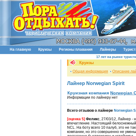
На главную
Круизы
Регионы плавания
Лайнеры
Турис
17 лет на рынке турист
Круизы
Общая информация
Описание ла
Лайнер Norwegian Spirit
Круизная компания
Norwegian C
Информации по лайнеру нет
Всего отзывов о лайнере
Norwegian Sp
[оценка 5]
Феликс
, 27/03/12, Лайнер -
впечатление. Настоящий белоснежный 
NСL. На боту всего 10 палуб, это не т
компании, но это совершенно не уменьш