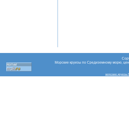
Copy
Морские круизы по Средиземному морю, цены
морские круизы N