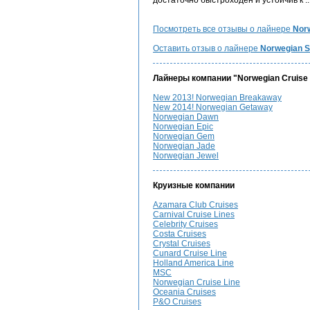
достаточно быстроходен и устойчив к ..
Посмотреть все отзывы о лайнере
Norw
Оставить отзыв о лайнере
Norwegian Sp
Лайнеры компании "Norwegian Cruise 
New 2013! Norwegian Breakaway
New 2014! Norwegian Getaway
Norwegian Dawn
Norwegian Epic
Norwegian Gem
Norwegian Jade
Norwegian Jewel
Круизные компании
Azamara Club Cruises
Carnival Cruise Lines
Celebrity Cruises
Costa Cruises
Crystal Cruises
Cunard Cruise Line
Holland America Line
MSC
Norwegian Cruise Line
Oceania Cruises
P&O Cruises