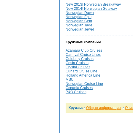
New 2013! Norwegian Breakaway
New 2014! Norwegian Getaway
Norwegian Dawn
Norwegian Epic
Norwegian Gem
Norwegian Jade
Norwegian Jewel
Круизные компании
Azamara Club Cruises
Carnival Cruise Lines
Celebrity Cruises
Costa Cruises
Crystal Cruises
Cunard Cruise Line
Holland America Line
MSC
Norwegian Cruise Line
Oceania Cruises
P&O Cruises
Круизы:
Общая информация
Опи