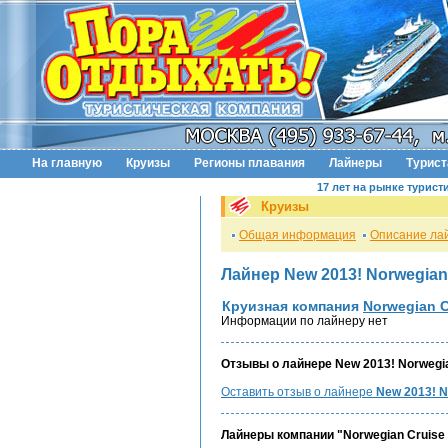
На главную
Круизы
Регионы плавания
Лайнеры
Турис
17 лет на рынке турист
Круизы
Общая информация
Описание ла
Лайнер New 2013! Norwegia
Круизная компания
Norwegian C
Информации по лайнеру нет
Отзывы о лайнере New 2013! Norwegi
Оставить отзыв о лайнере
New 2013! 
Лайнеры компании "Norwegian Cruise 