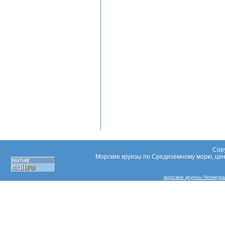
Copy
Морские круизы по Средиземному морю, цены
морские круизы Norwegia