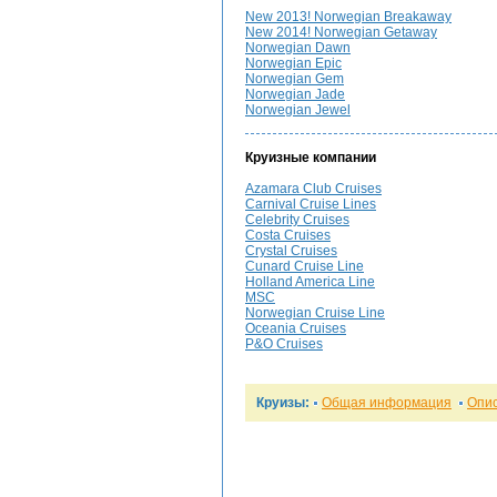
New 2013! Norwegian Breakaway
New 2014! Norwegian Getaway
Norwegian Dawn
Norwegian Epic
Norwegian Gem
Norwegian Jade
Norwegian Jewel
Круизные компании
Azamara Club Cruises
Carnival Cruise Lines
Celebrity Cruises
Costa Cruises
Crystal Cruises
Cunard Cruise Line
Holland America Line
MSC
Norwegian Cruise Line
Oceania Cruises
P&O Cruises
Круизы:
Общая информация
Опи