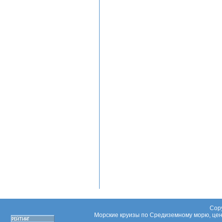
Copy
Морские круизы по Средиземному морю, цены