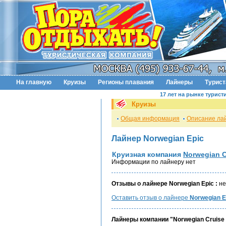
На главную
Круизы
Регионы плавания
Лайнеры
Турис
17 лет на рынке турист
Круизы
Общая информация
Описание ла
Лайнер Norwegian Epic
Круизная компания
Norwegian C
Информации по лайнеру нет
Отзывы о лайнере Norwegian Epic :
не
Оставить отзыв о лайнере
Norwegian E
Лайнеры компании "Norwegian Cruise 