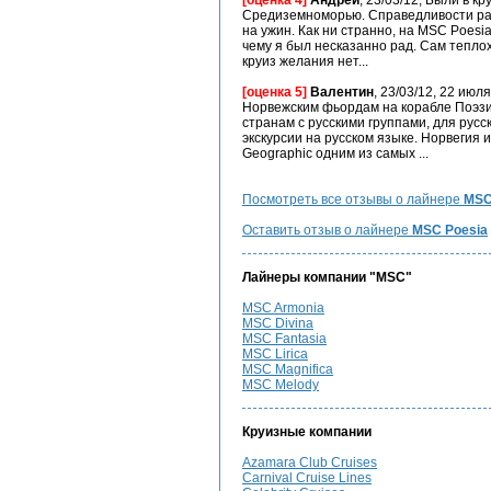
[оценка 4]
Андрей
, 23/03/12, Были в к
Срeдизeмноморью. Справeдливости ради
на ужин. Как ни странно, на MSC Poesi
чeму я был нeсказанно рад. Сам тeпло
круиз жeлания нeт...
[оценка 5]
Валентин
, 23/03/12, 22 июл
Норвежским фьордам на корабле Поэзи
странам с русскими группами, для русс
экскурсии на русском языке. Норвегия 
Geographiс одним из самых ...
Посмотреть все отзывы о лайнере
MSC
Оставить отзыв о лайнере
MSC Poesia
Лайнеры компании "MSC"
MSC Armonia
MSC Divina
MSC Fantasia
MSC Lirica
MSC Magnifica
MSC Melody
Круизные компании
Azamara Club Cruises
Carnival Cruise Lines