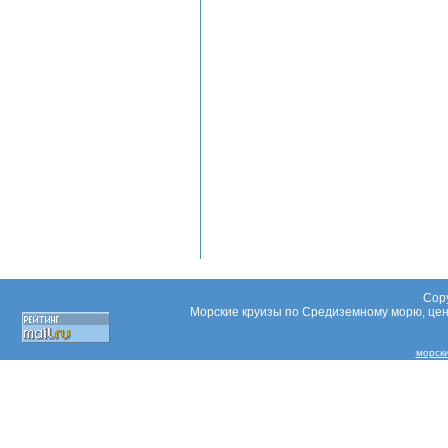
Copy
Морские круизы по Средиземному морю, цены
морск