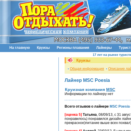
На главную
Круизы
Регионы плавания
Лайнеры
Турис
17 лет на рынке турист
Круизы
Общая информация
Описание ла
Лайнер MSC Poesia
Круизная компания
MSC
Информации по лайнеру нет
Всего отзывов о лайнере
MSC Poesia
[оценка 5]
Татьяна
, 08/09/13, с 31 авг
понравилось) понравился дизайн лайн
прекрасное)питание выше всех похвал) 