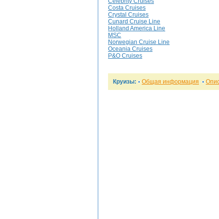
Celebrity Cruises
Costa Cruises
Crystal Cruises
Cunard Cruise Line
Holland America Line
MSC
Norwegian Cruise Line
Oceania Cruises
P&O Cruises
Круизы:
Общая информация
Опи