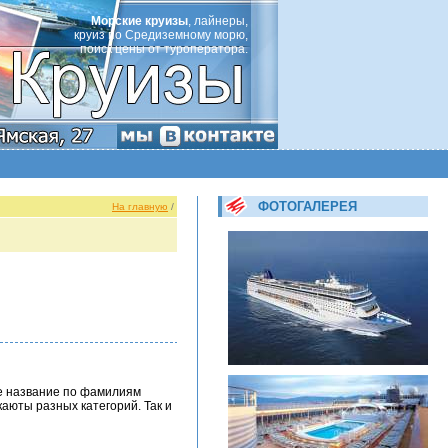
Морские круизы
, лайнеры,
круиз по Средиземному морю,
поиск цены от туроператора.
ФОТОГАЛЕРЕЯ
На главную
/
ое название по фамилиям
аюты разных категорий. Так и