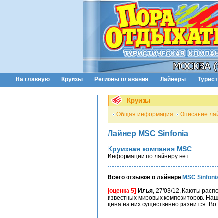
На главную
Круизы
Регионы плавания
Лайнеры
Турис
Круизы
Общая информация
Описание ла
Лайнер MSC Sinfonia
Круизная компания
MSC
Информации по лайнеру нет
Всего отзывов о лайнере
MSC Sinfoni
[оценка 5]
Илья
, 27/03/12, Каюты рас
известных мировых композиторов. Наша
цена на них существенно разнится. Во в