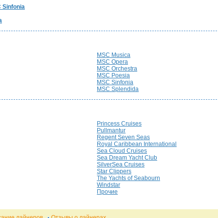
 Sinfonia
a
MSC Musica
MSC Opera
MSC Orchestra
MSC Poesia
MSC Sinfonia
MSC Splendida
Princess Cruises
Pullmantur
Regent Seven Seas
Royal Caribbean International
Sea Cloud Cruises
Sea Dream Yacht Club
SilverSea Cruises
Star Clippers
The Yachts of Seabourn
Windstar
Прочие
сание лайнеров
Отзывы о лайнерах