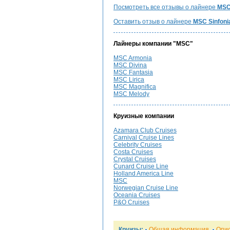
Посмотреть все отзывы о лайнере
MSC
Оставить отзыв о лайнере
MSC Sinfoni
Лайнеры компании "MSC"
MSC Armonia
MSC Divina
MSC Fantasia
MSC Lirica
MSC Magnifica
MSC Melody
Круизные компании
Azamara Club Cruises
Carnival Cruise Lines
Celebrity Cruises
Costa Cruises
Crystal Cruises
Cunard Cruise Line
Holland America Line
MSC
Norwegian Cruise Line
Oceania Cruises
P&O Cruises
Круизы:
Общая информация
Опи