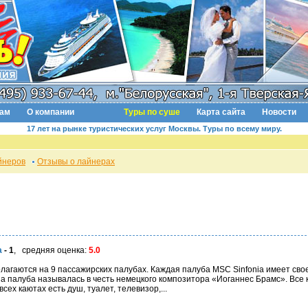
там
О компании
Туры по суше
Карта сайта
Новости
17 лет на рынке туристических услуг Москвы. Туры по всему миру.
йнеров
Отзывы о лайнерах
a
- 1
, средняя оценка:
5.0
полагаются на 9 пассажирских палубах. Каждая палуба MSC Sinfonia имеет св
 палуба называлась в честь немецкого композитора «Иоганнес Брамс». Все к
сех каютах есть душ, туалет, телевизор,...