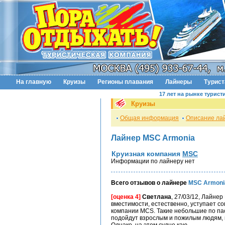
На главную
Круизы
Регионы плавания
Лайнеры
Турис
17 лет на рынке турист
Круизы
Общая информация
Описание ла
Лайнер MSC Armonia
Круизная компания
MSC
Информации по лайнеру нет
Всего отзывов о лайнере
MSC Armoni
[оценка 4]
Светлана
, 27/03/12, Лайне
вместимости, естественно, уступает 
компании MCS. Такие небольшие по па
подойдут взрослым и пожилым людям, 