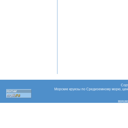
Copy
Морские круизы по Средиземному морю, цены
морски