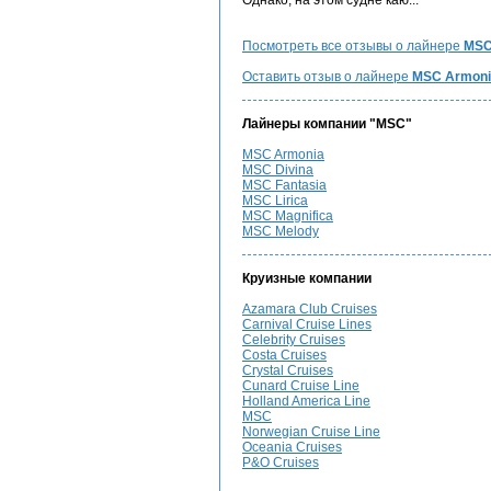
Однако, на этом судне каю...
Посмотреть все отзывы о лайнере
MSC
Оставить отзыв о лайнере
MSC Armoni
Лайнеры компании "MSC"
MSC Armonia
MSC Divina
MSC Fantasia
MSC Lirica
MSC Magnifica
MSC Melody
Круизные компании
Azamara Club Cruises
Carnival Cruise Lines
Celebrity Cruises
Costa Cruises
Crystal Cruises
Cunard Cruise Line
Holland America Line
MSC
Norwegian Cruise Line
Oceania Cruises
P&O Cruises