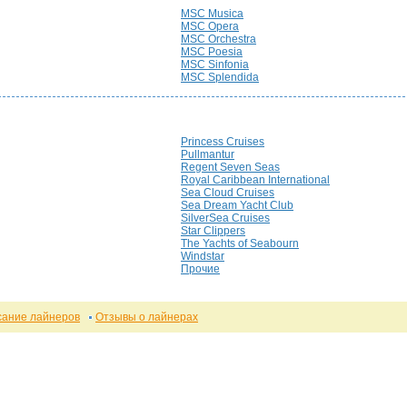
MSC Musica
MSC Opera
MSC Orchestra
MSC Poesia
MSC Sinfonia
MSC Splendida
Princess Cruises
Pullmantur
Regent Seven Seas
Royal Caribbean International
Sea Cloud Cruises
Sea Dream Yacht Club
SilverSea Cruises
Star Clippers
The Yachts of Seabourn
Windstar
Прочие
сание лайнеров
Отзывы о лайнерах