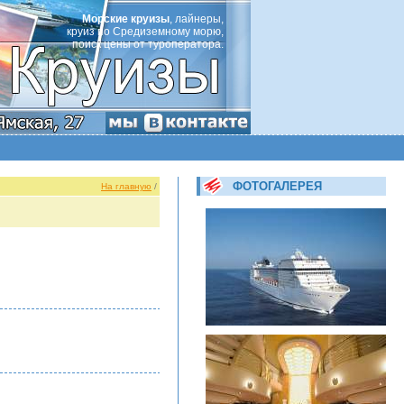
Морские круизы
, лайнеры,
круиз по Средиземному морю,
поиск цены от туроператора.
ФОТОГАЛЕРЕЯ
На главную
/