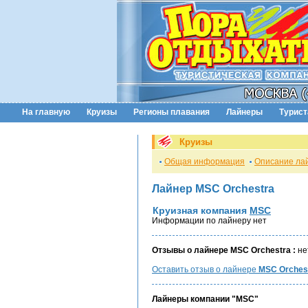
На главную
Круизы
Регионы плавания
Лайнеры
Турис
Круизы
Общая информация
Описание ла
Лайнер MSC Orchestra
Круизная компания
MSC
Информации по лайнеру нет
Отзывы о лайнере MSC Orchestra :
не
Оставить отзыв о лайнере
MSC Orches
Лайнеры компании "MSC"