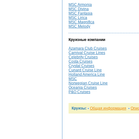
MSC Armonia
MSC Divina
MSC Fantasia
MSC Lirica
MSC Magnifica
MSC Melody
Круизные компании
Azamara Club Cruises
Carnival Cruise Lines
Celebrity Cruises
Costa Cruises
Crystal Cruises
Cunard Cruise Line
Holland America Line
MSC
Norwegian Cruise Line
Oceania Cruises
P&O Cruises
Круизы:
Общая информация
Опи