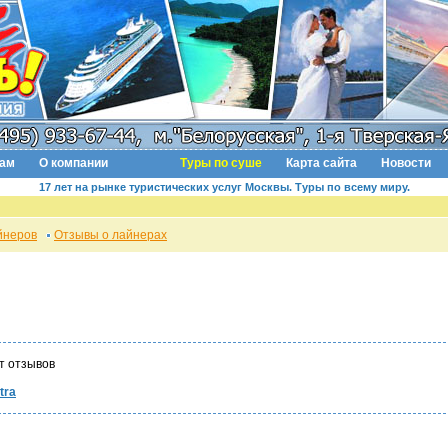
там
О компании
Туры по суше
Карта сайта
Новости
17 лет на рынке туристических услуг Москвы. Туры по всему миру.
йнеров
Отзывы о лайнерах
т отзывов
tra