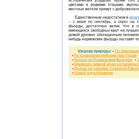
исторических усадьбах. Кроме того
цветами и редкими птицами, вкусн
местные жители примут с доброжелат
Единственным недостатком в
круи
– с июня по сентябрь, а спрос на 
фьорды, достаточно велик. Что в с
имеющихся свободных кают на лучши
домой духовно обогащенным человеком
нибудь норвежские фьорды заставят его
Шедевр природы:
По северным
По Североевропейским просторам
Круизы по Норвежским Фьордам
Норвегия: зимний круиз из Киркенес
Круизы на паромах Северной Евро
Новый год в Норвегии