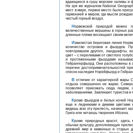
вдающиеся в сушу морские заливы и ф
Не зря же журналом National Geograp
мест в мире, первое место было прис
гармонией и миром, где мысли рождают
чистый горный воздух.
Норвежской природой можно любоваться бесконечно – широкие плато и
величественные вершины в горных рай
длинные пляжи восхищают своим велич
Извилистая береговая линия Норвегии тянется на 25 000 км, куда входят несметное
количество островов и фьордов. П
повторившем другого, ландшафты, к
цвет – с переливами от светлого голуб
и протяженными фьордами называю
Гейрангерфьорд. Они расположены в з
перечне достопримечательностей при
список наследия Нэрейфьорд и Гейран
В отличие от характерной жары Средиземноморья в Норвегии на период летнего
отдыха совершенно не жарко. Северн
позволяет приезжать сюда людям, 
заболеваниями. Завлекают туристов и 
Кроме фьордов и белых ночей Норвегия заманивает туристов в лоно своих красот
еще и ледниками и дикими цветами н
видишь всю эту прелесть, начинает к
Грига или читаешь творения Ибсена.
Кроме природных красот, здесь можно найти богатую на традиции и местные
обычаи культуру, дополняющую прелес
древний мир в каменных и старых д