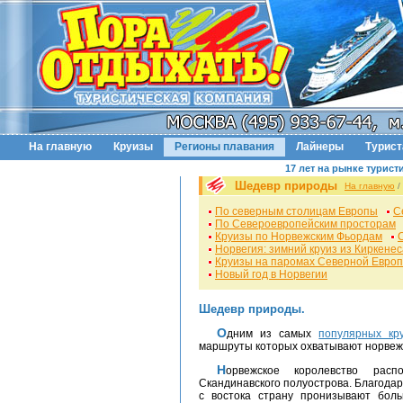
На главную
Круизы
Регионы плавания
Лайнеры
Турис
17 лет на рынке турист
Шедевр природы
На главную
/
По северным столицам Европы
С
По Североевропейским просторам
Круизы по Норвежским Фьордам
Норвегия: зимний круиз из Киркенес
Круизы на паромах Северной Евро
Новый год в Норвегии
Шедевр природы.
Одним из самых
популярных кр
маршруты которых охватывают норвеж
Норвежское королевство расположено в Северной Европе на западе
Скандинавского полуострова. Благодар
с востока страну пронизывают бол