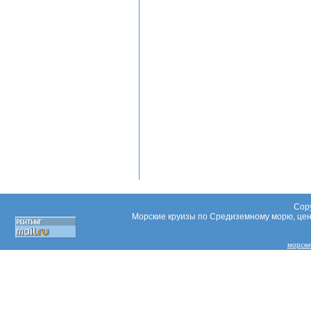
Copy
Морские круизы по Средиземному морю, цены
морски