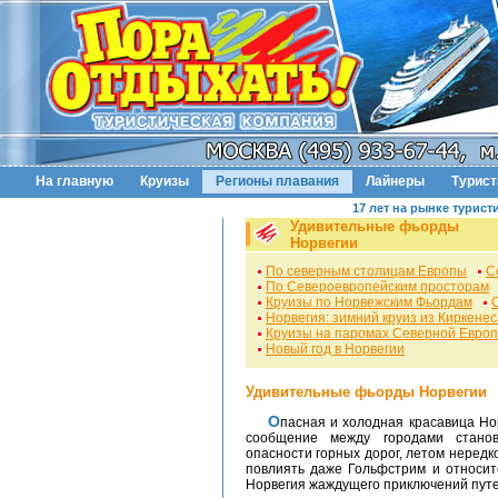
На главную
Круизы
Регионы плавания
Лайнеры
Турис
17 лет на рынке турист
Удивительные фьорды
Норвегии
По северным столицам Европы
С
По Североевропейским просторам
Круизы по Норвежским Фьордам
Норвегия: зимний круиз из Киркенес
Круизы на паромах Северной Евро
Новый год в Норвегии
Удивительные фьорды Норвегии
Опасная и холодная красавица Норвегия таит в себе дивные фьорды. Зимой здесь
сообщение между городами станов
опасности горных дорог, летом нередко
повлиять даже Гольфстрим и относит
Норвегия жаждущего приключений пут