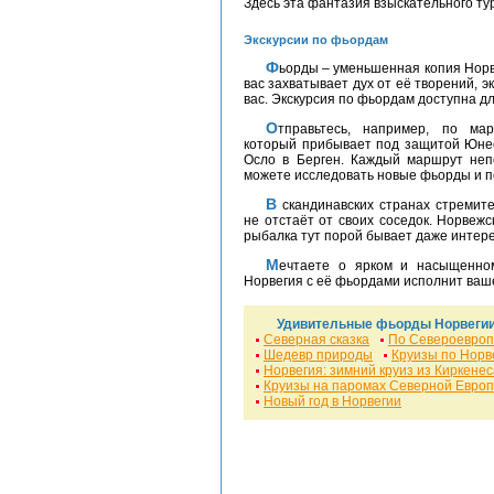
Здесь эта фантазия взыскательного ту
Экскурсии по фьордам
Фьорды – уменьшенная копия Норвегии. Если ваш любимый художник – природа, и у
вас захватывает дух от её творений, 
вас. Экскурсия по фьордам доступна дл
Отправьтесь, например, по маршруту: "Гудванген-Флом" через Нэрёй-фьорд,
который прибывает под защитой Юнес
Осло в Берген. Каждый маршрут неп
можете исследовать новые фьорды и п
В скандинавских странах стремительно развивается также спа-туризм, и Норвегия
не отстаёт от своих соседок. Норвежс
рыбалка тут порой бывает даже интер
Мечтаете о ярком и насыщенном впечатлениями отпуске зимой? Волшебница
Норвегия с её фьордами исполнит ваш
Удивительные фьорды Норвегии
Северная сказка
По Североевроп
Шедевр природы
Круизы по Норв
Норвегия: зимний круиз из Киркенес
Круизы на паромах Северной Евро
Новый год в Норвегии