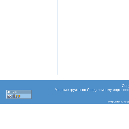
Copy
Морские круизы по Средиземному морю, цены
морские круи