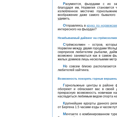
Разумеется, фьордами с их завораживающей природной красотой! Именно
благодаря им, Норвегия становится 
излюбленное местечко горнолыжник
воображение даже самого бывалого т
удивить.
Отправляясь в
круиз по норвежск
интересного на фьордах?
Незабываемый дайвинг на стрёмсхолме
Стрёмсхолмен – остров, который раскинулся на северо-западном побережье
Норвегии между двумя городами Мольд
сюрпризов любителям рыбалки, дайв
возможно заниматься как в самом фь
жилых домиков лишь несколькими метр
Но совсем близко располагаются горы, которые являются райским местом для
любителей хайтинга.
Возможность покорять горные вершины
Горнолыжные центры в районе фьордов не могут похвастаться просторами, но
обогреют и обласкают вас в своей
прекрасную возможность новичкам на
насладиться любимым видом спорта на
Крупнейшие курорты данного региона располагаются в городке Восс, отделённого
от Бергена 1.5 часами езды и часом п
Мечтаете о комбинированном тур