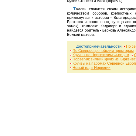
музеи Скансен и Васа (корабль).
Таллин славится своим историческим центром – Старым городом с огромным
количеством соборов, крепостных
прикоснуться к истории – Вышгородск
Братства черноголовых, «улица-лестн
замок), комплекс Кадриорг и здан
найдется обитель - церковь Александр
Божьей матери.
Достопримечательности:
По с
По Североевропейским просторам
Круизы по Норвежским Фьордам
Норвегия: зимний круиз из Киркенес
Круизы на паромах Северной Евро
Новый год в Норвегии