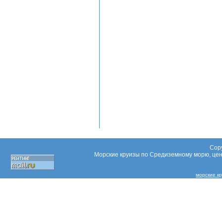
Copy
Морские круизы по Средиземному морю, цены
морские к