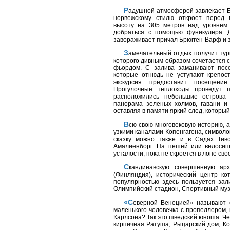
Радушной атмосферой завлекает Берген в Норвегии. Классический город, присущий
норвежскому стилю откроет перед 
высоту на 305 метров над уровнем
добраться с помощью фуникулера. Д
завораживает причал Брюгген-Варф и 
Замечательный отдых получит турист и в столице Норвегии – Осло, расположение
которого дивным образом сочетается 
фьордом. С залива заманивают пос
которые отнюдь не уступают крепост
экскурсия предоставит посещение
Прогулочные теплоходы проведут 
расположились небольшие острова
панорама зеленых холмов, гавани и
оставляя в памяти яркий след, который
Всю свою многовековую историю, а это более 850 лет, откроют обзорные экскурсии
узкими каналами Копенгагена, символо
сказку можно также и в Садах Тив
Амалиенборг. На пешей или велосипе
усталости, пока не скроется в лоне сво
Скандинавскую совершенную архитектуру можно увидеть только в Хельсинки
(Финляндия), исторический центр к
популярностью здесь пользуется зал
Олимпийский стадион, Спортивный муз
«Северной Венецией» называют столицу Швеции – Стокгольм. И кто не помнит
маленького человечка с пропеллером, 
Карлсона? Так это шведский юноша. Че
кирпичная Ратуша, Рыцарский дом, Ко