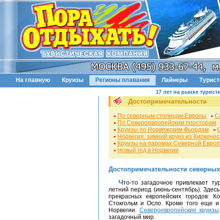
На главную
Круизы
Регионы плавания
Лайнеры
Турис
17 лет на рынке турист
Достопримечательности
По северным столицам Европы
С
По Североевропейским просторам
Круизы по Норвежским Фьордам
Норвегия: зимний круиз из Киркенес
Круизы на паромах Северной Евро
Новый год в Норвегии
Достопримечательности северных
Что-то загадочное привлекает туристов к Северной Европе, такой популярной в
летний период (июнь-сентябрь). Здес
прекрасных европейских городов: Коп
Стокгольм и Осло. Кроме того еще и
Норвегии.
Североевропейские круизы
загадочный мир.