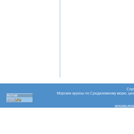
Copy
Морские круизы по Средиземному морю, цены
морские круи