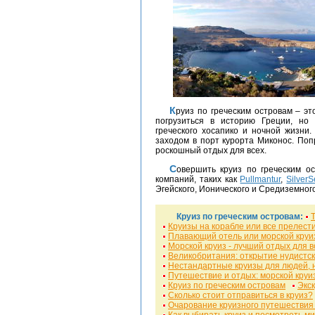
Круиз по греческим островам – это не только самый доступный и удобный способ
погрузиться в историю Греции, но
греческого хосапико и ночной жизни.
заходом в порт курорта Миконос. Поп
роскошный отдых для всех.
Совершить круиз по греческим островам предлагает ряд известных и надежных
компаний, таких как
Pullmantur
,
Silver
Эгейского, Ионического и Средиземного
Круиз по греческим островам:
Круизы на корабле или все прелест
Плавающий отель или морской круи
Морской круиз - лучший отдых для в
Великобритания: открытие нудистск
Нестандартные круизы для людей, 
Путешествие и отдых: морской круи
Круиз по греческим островам
Экск
Сколько стоит отправиться в круиз?
Очарование круизного путешествия