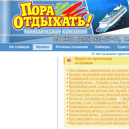
На главную
Круизы
Регионы плавания
Лайнеры
Турис
17 лет на рынке турист
Круиз по греческим
островам
Три главных заблуждения по поводу
Круизы на корабле или все прелест
Плавающий отель или морской круи
Морской круиз - лучший отдых для в
Великобритания: открытие нудистск
Нестандартные круизы для людей, 
Путешествие и отдых: морской круи
Круиз по греческим островам
Экск
Сколько стоит отправиться в круиз?
Очарование круизного путешествия
Как выбирать круиз и посмотреть м
Новогодний круиз - оригинальное п
Как сэкономить на питании во время
Достоинства и недостатки морских 