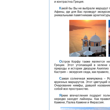
и контрастна Греция.
Какой бы Вы не выбрали маршрут по греческим островам, Вы обязательно посетите
Афины, где для Вас проведут экскурс
уникальными памятниками архитектуры 
Остров Корфу также является незаменимым элементом популярных круизов по
Греции. Этот утопающий в зелени 
природы и истории дворцом Ахиппио
Кастрия – экскурсия сюда, как правило,
Самая солнечная жемчужина – Родос также не остается в стороне от греческих
круизных маршрутов. Этот цветущий о
Очарование нимфы, давшей название 
собой все пространство.
Яркие впечатления подарит полные шарма улочки Санторини, в порт которого
нередко заходят лайнеры. Как правил
Камени, Палеа Камени и Фирассия.