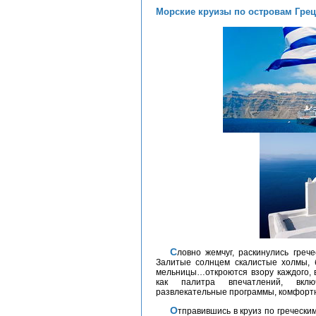
Морские круизы по островам Гре
Словно жемчуг, раскинулись греческие острова в Эгейском и Средиземном море.
Залитые солнцем скалистые холмы, 
мельницы…откроются взору каждого,
как палитра впечатлений, вкл
развлекательные программы, комфортн
Отправившись в круиз по греческим островам, Вы убедитесь, насколько многогранна