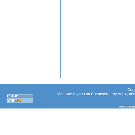
Copy
Морские круизы по Средиземному морю, цены
морские к