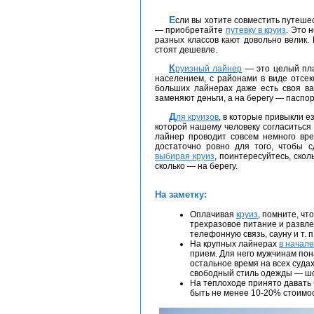
Если вы хотите совместить путешествие по Европе с насыщенным отдыхом на море
— приобретайте
путевку в круиз
. Это 
разных классов кают довольно велик.
стоят дешевле.
Круизный лайнер
— это целый пла
населением, с районами в виде отсек
больших лайнерах даже есть своя ва
заменяют деньги, а на берегу — паспор
Для круизов
, в которые привыкли е
которой нашему человеку согласиться
лайнер проводит совсем немного вре
достаточно ровно для того, чтобы с
выбирая круиз
, поинтересуйтесь, ско
сколько — на берегу.
На заметку:
Оплачивая
круиз
, помните, чт
трехразовое питание и развле
телефонную связь, сауну и т. 
На крупных лайнерах
в начале
прием. Для него мужчинам пон
остальное время на всех суда
свободный стиль одежды — шо
На теплоходе принято давать
быть не менее 10-20% стоимос