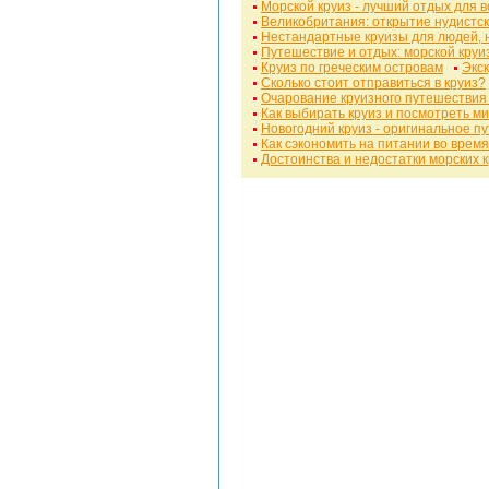
Морской круиз - лучший отдых для в
Великобритания: открытие нудистск
Нестандартные круизы для людей, 
Путешествие и отдых: морской круи
Круиз по греческим островам
Экск
Сколько стоит отправиться в круиз?
Очарование круизного путешествия
Как выбирать круиз и посмотреть м
Новогодний круиз - оригинальное п
Как сэкономить на питании во время
Достоинства и недостатки морских 