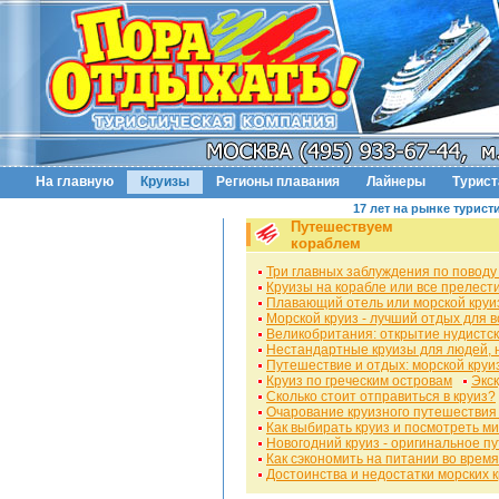
На главную
Круизы
Регионы плавания
Лайнеры
Турис
17 лет на рынке турист
Путешествуем
кораблем
Три главных заблуждения по поводу
Круизы на корабле или все прелест
Плавающий отель или морской круи
Морской круиз - лучший отдых для в
Великобритания: открытие нудистск
Нестандартные круизы для людей, 
Путешествие и отдых: морской круи
Круиз по греческим островам
Экск
Сколько стоит отправиться в круиз?
Очарование круизного путешествия
Как выбирать круиз и посмотреть м
Новогодний круиз - оригинальное п
Как сэкономить на питании во время
Достоинства и недостатки морских 