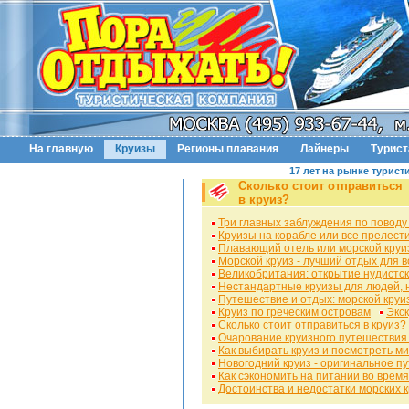
На главную
Круизы
Регионы плавания
Лайнеры
Турис
17 лет на рынке турист
Сколько стоит отправиться
в круиз?
Три главных заблуждения по поводу
Круизы на корабле или все прелест
Плавающий отель или морской круи
Морской круиз - лучший отдых для в
Великобритания: открытие нудистск
Нестандартные круизы для людей, 
Путешествие и отдых: морской круи
Круиз по греческим островам
Экск
Сколько стоит отправиться в круиз?
Очарование круизного путешествия
Как выбирать круиз и посмотреть м
Новогодний круиз - оригинальное п
Как сэкономить на питании во время
Достоинства и недостатки морских 