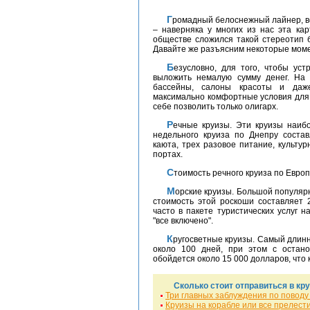
Громадный белоснежный лайнер, веселые туристы, машущие платком родственники
– наверняка у многих из нас эта кар
обществе сложился такой стереотип б
Давайте же разъясним некоторые мом
Безусловно, для того, чтобы устроить себе прогулку на лайнере нам придется
выложить немалую сумму денег. На 
бассейны, салоны красоты и даже
максимально комфортные условия для о
себе позволить только олигарх.
Речные круизы. Эти круизы наиболее популярны по Украине. Стоимость билета
недельного круиза по Днепру состав
каюта, трех разовое питание, культу
портах.
Стоимость речного круиза по Евро
Морские круизы. Большой популя
стоимость этой роскоши составляет 2
часто в пакете туристических услуг 
"все включено".
Кругосветные круизы. Самый длинный круиз начинается их Савоны (Италия) длится
около 100 дней, при этом с остано
обойдется около 15 000 долларов, что 
Сколько стоит отправиться в кру
Три главных заблуждения по поводу
Круизы на корабле или все прелест