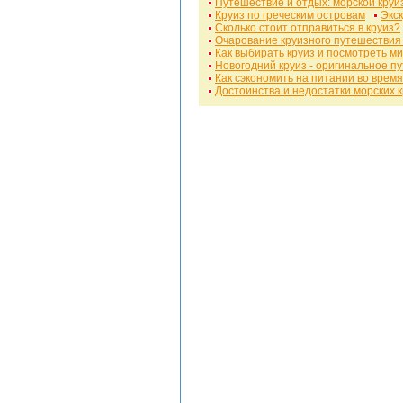
Путешествие и отдых: морской круи
Круиз по греческим островам
Экск
Сколько стоит отправиться в круиз?
Очарование круизного путешествия
Как выбирать круиз и посмотреть м
Новогодний круиз - оригинальное п
Как сэкономить на питании во время
Достоинства и недостатки морских 