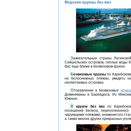
Морские круизы без виз
Зажигательные страны Латинской Америки, затерянные атоллы Мальдивских и
Сейшельских островов, теплые воды К
Вас еще ближе в безвизовом круизе.
Безвизовые круизы
по Карибском
на белоснежных пляжах, увидеть н
необитаемых островах.
Отправление в безвизовые
круиз
Доминиканы и Барбадоса. Из Мексики
Южные.
В
круизе без виз
по Карибском
посещения Белиза, переполненного к
чарующими пляжами, знаменитого стал
а также многих других прекрасных уголк