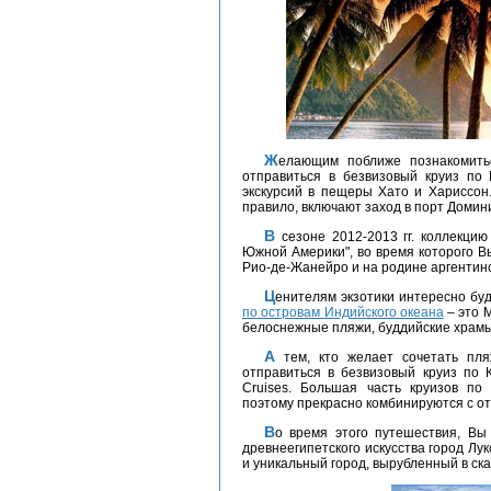
Желающим поближе познакомиться с экзотической природой, мы рекомендуем
отправиться в безвизовый круиз п
экскурсий в пещеры Хато и Хариссон.
правило, включают заход в порт Домин
В сезоне 2012-2013 гг. коллекцию безвизовых круизов пополнил маршрут "Вокруг
Южной Америки", во время которого В
Рио-де-Жанейро и на родине аргентинс
Ценителям экзотики интересно бу
по островам Индийского океана
– это 
белоснежные пляжи, буддийские храмы,
А тем, кто желает сочетать п
отправиться в безвизовый круиз по 
Cruises. Большая часть круизов по
поэтому прекрасно комбинируются с от
Во время этого путешествия, Вы увидите не только пирамиды Гизы, жемчужину
древнеегипетского искусства город Лук
и уникальный город, вырубленный в ска