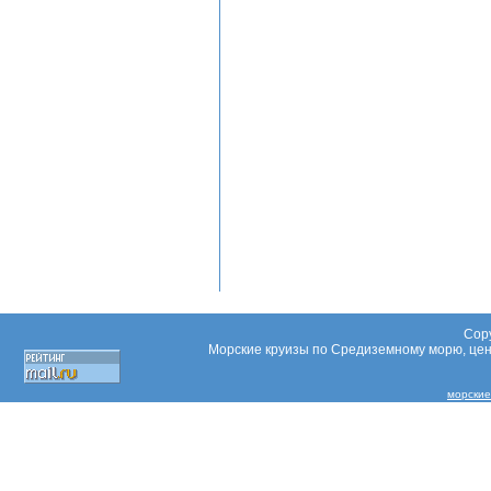
Copy
Морские круизы по Средиземному морю, цены
морские